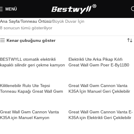
MENÜ
Ana Sayfa
Tonneau Örtüsü
Büyük Duvar İçin
8 sonucun tümü gösteriliyor
Kenar çubuğunu göster
BESTWYLL otomatik elektrikli
Elektrikli Ute Arka Pikap Kılıfı
kapaklı silindir geri çekme kamyon
Great Wall Gwm Poer E-By11B0
pikap kapak yatağı Great Wall
Yeni Cannon Alpha E-K88 için
Kilitlenebilir Rulo Ute Tepsi
Great Wall Gwm Cannon Vanta
HEPSI SATILDI
Tonneau Kapağı Great Wall Gwm
K35A İçin Manuel Geri Çekilebilir
Sahar K88
Tonneau Kapağı
Great Wall Gwm Cannon Vanta
Great Wall Gwm Cannon Vanta E-
K35A için Manuel Kamyon
K35A için Elektrikli Geri Çekilebilir
Tonneau Kapağı
Tonneau Kapağı