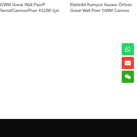
GWM Great Wall Pao/P
Elektrikli Kamyon Kasası Örtüsü
Serisi/Cannon/Poer K11B0 İçin
Great Wall Poer GWM Cannon
Manuel Geri Çekilebilir Tonneau
Yolcu Standart Kabin E-K11B0
Kapağı