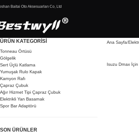
oshan Baitai Oto Aksesuarları Co, Ltd
ÜRÜN KATEGORISI
Ana Sayfa
Elekt
Tonneau Örtüsü
Gölgelik
Isuzu Dmax İçin 
Sert Üçlü Katlama
Yumuşak Rulo Kapak
Kamyon Rafı
Çapraz Çubuk
Ağır Hizmet Tipi Çapraz Çubuk
Elektrikli Yan Basamak
Spor Bar Adaptörü
SON ÜRÜNLER