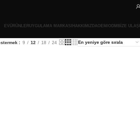
EV
ÜRÜNLER
UYGULAMA MARKASI
HAKKIMIZDA
OEM/ODM
BIZE ULAŞ
stermek
9
12
18
24