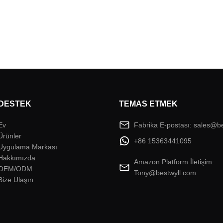
DESTEK
TEMAS ETMEK
Ev
Fabrika E-postası: sales@b
Ürünler
+86 15363441095
Uygulama Markası
Hakkımızda
Amazon Platform İletişim:
OEM/ODM
Tony@bestwyll.com
Bize Ulaşın