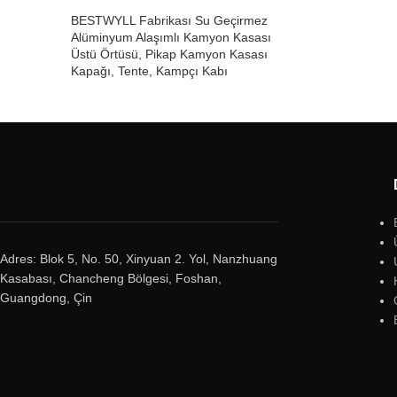
BESTWYLL Fabrikası Su Geçirmez
Alüminyum Alaşımlı Kamyon Kasası
Üstü Örtüsü, Pikap Kamyon Kasası
Kapağı, Tente, Kampçı Kabı
Adres: Blok 5, No. 50, Xinyuan 2. Yol, Nanzhuang
Kasabası, Chancheng Bölgesi, Foshan,
Guangdong, Çin