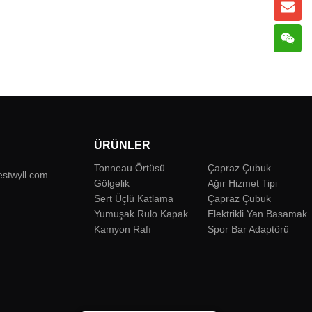
ÜRÜNLER
Tonneau Örtüsü
Çapraz Çubuk
estwyll.com
Gölgelik
Ağır Hizmet Tipi
Sert Üçlü Katlama
Çapraz Çubuk
Yumuşak Rulo Kapak
Elektrikli Yan Basamak
Kamyon Rafı
Spor Bar Adaptörü