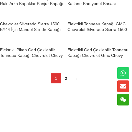
Rulo Arka Kapaklar Panjur Kapağı
Katlanır Kamyonet Kasası
Manuel Kamyonet Kasası
Tonneau Örtüsü Chevrolet
Tonneau Kapağı Chevrolet K21
Silverado Sierra E-By44
için
Chevrolet Silverado Sierra 1500
Elektrikli Tonneau Kapağı GMC
BY44 İçin Manuel Silindir Kapağı
Chevrolet Silverado Sierra 1500
2014-2020 E-K44
Elektrikli Pikap Geri Çekilebilir
Elektrikli Geri Çekilebilir Tonneau
Tonneau Kapağı Chevrolet Chevy
Kapağı Chevrolet Gmc Chevy
Colorado (ABD Versiyonu) E-K21
Silverado E-K58 İçin
1
2
→