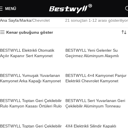
MENÜ
Ana Sayfa
Marka
Chevrolet
21 sonuçtan 1-12 arası gösteriliyor
Kenar çubuğunu göster
BESTWYLL Elektrikli Otomatik
BESTWYLL Yeni Gelenler Su
Açılır Kapanır Sert Kamyonet
Geçirmez Alüminyum Alaşımlı
Kasası Örtüsü (GMC Chevrolet
Çelik Kamyonet Sert Tip Üstü
Silverado Sierra E-BS44 için)
Karavan Tentesi Chevrolet
Silverado için
BESTWYLL Yumuşak Yuvarlanan
BESTWYLL 4×4 Kamyonet Panjur
Kamyonet Arka Kapağı Kamyonet
Elektrikli Chevrolet Kamyonet
Kasası Yumuşak Yuvarlanan
Kasa Örtüsü Katlanır Kamyonet
Tonneau Kapağı 2023 Chevrolet
Örtüsü Chevrolet E-K21 için
S10 MAX MAXUS RJ18 için
BESTWYLL Toptan Geri Çekilebilir
BESTWYLL Sert Yuvarlanan Geri
Rulo Kamyon Kasası Örtüleri Rulo
Çekilebilir Alüminyum Tonneau
Kapak Manuel Kamyonet Tonneau
Örtüsü Pickup Manuel Kamyon
Örtüsü Chevrolet Colorado F03
Kasa Örtüsü Chevrolet GMC
için
Chevy Silverado K58 için
BESTWYLL Toptan Geri Çekilebilir
4X4 Elektrikli Silindir Kapaklı