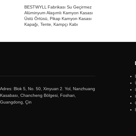
BESTWYLL Fabrikası Su Geçirmez
Alüminyum Alaşımlı Kamyon Kasası
Üstü Örtüsü, Pikap Kamyon Kasası
Kapağı, Tente, Kampçı Kabı
Adres: Blok 5, No. 50, Xinyuan 2. Yol, Nanzhuang
Kasabası, Chancheng Bölgesi, Foshan,
Guangdong, Çin