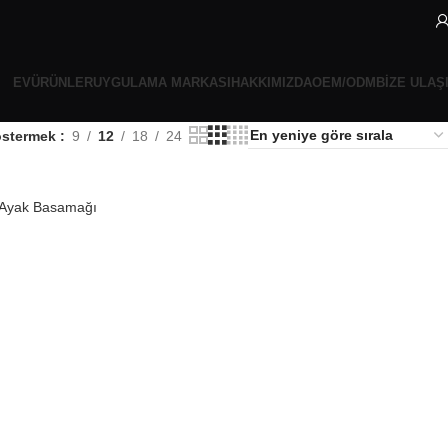
EV
ÜRÜNLER
UYGULAMA MARKASI
HAKKIMIZDA
OEM/ODM
BIZE ULAŞ
stermek
9
12
18
24
 Ayak Basamağı