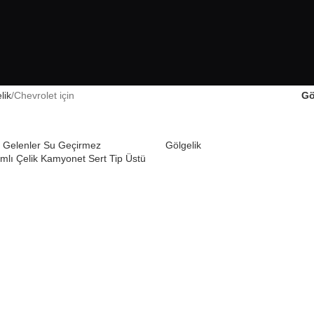
lik
Chevrolet için
Gö
Gelenler Su Geçirmez
Gölgelik
mlı Çelik Kamyonet Sert Tip Üstü
Chevrolet Silverado için