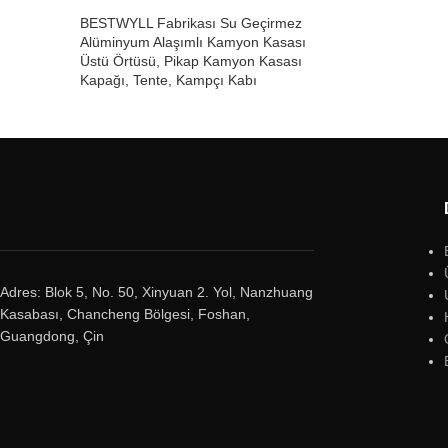
BESTWYLL Fabrikası Su Geçirmez
Alüminyum Alaşımlı Kamyon Kasası
Üstü Örtüsü, Pikap Kamyon Kasası
Kapağı, Tente, Kampçı Kabı
Adres: Blok 5, No. 50, Xinyuan 2. Yol, Nanzhuang
Kasabası, Chancheng Bölgesi, Foshan,
Guangdong, Çin