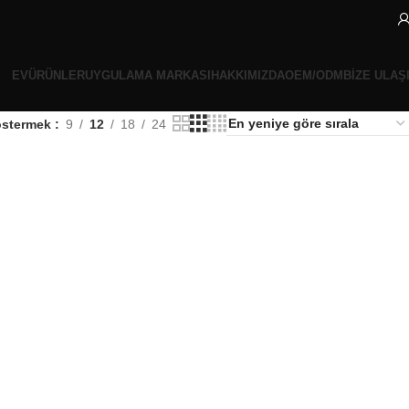
EV
ÜRÜNLER
UYGULAMA MARKASI
HAKKIMIZDA
OEM/ODM
BIZE ULAŞ
stermek
9
12
18
24