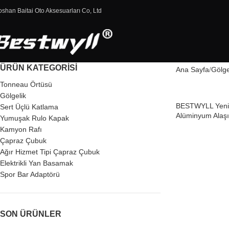
oshan Baitai Oto Aksesuarları Co, Ltd
ÜRÜN KATEGORISI
Ana Sayfa
Gölge
Tonneau Örtüsü
Gölgelik
BESTWYLL Yeni 
Sert Üçlü Katlama
Alüminyum Alaşı
Yumuşak Rulo Kapak
Karavan Tentesi 
Kamyon Rafı
Çapraz Çubuk
Ağır Hizmet Tipi Çapraz Çubuk
Elektrikli Yan Basamak
Spor Bar Adaptörü
SON ÜRÜNLER