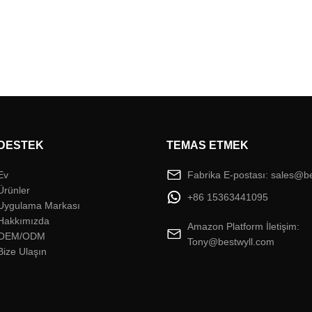
DESTEK
TEMAS ETMEK
Ev
Fabrika E-postası: sales@b
Ürünler
+86 15363441095
Uygulama Markası
Hakkımızda
Amazon Platform İletişim:
OEM/ODM
Tony@bestwyll.com
Bize Ulaşın