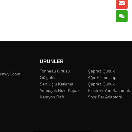
ÜRÜNLER
Tonneau Örtüsü
Çapraz Çubuk
estwyll.com
Gölgelik
Ağır Hizmet Tipi
Sert Üçlü Katlama
Çapraz Çubuk
Yumuşak Rulo Kapak
Elektrikli Yan Basamak
Kamyon Rafı
Spor Bar Adaptörü