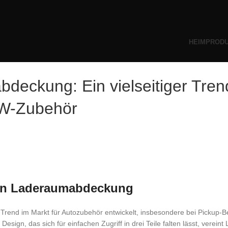
HEIM
PROD
bdeckung: Ein vielseitiger Tren
W-Zubehör
igen Laderaumabdeckung
 Trend im Markt für Autozubehör entwickelt, insbesondere bei Pickup-Be
esign, das sich für einfachen Zugriff in drei Teile falten lässt, vereint 