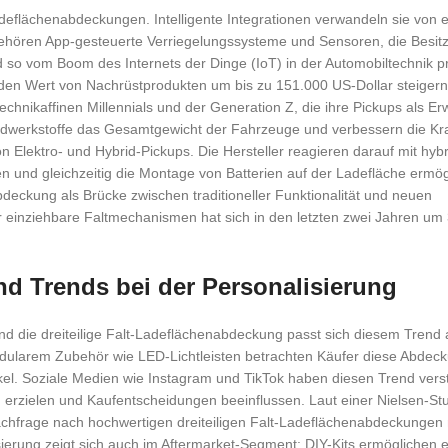
Ladeflächenabdeckungen. Intelligente Integrationen verwandeln sie von 
ehören App-gesteuerte Verriegelungssysteme und Sensoren, die Besitz
so vom Boom des Internets der Dinge (IoT) in der Automobiltechnik pro
 den Wert von Nachrüstprodukten um bis zu 151.000 US-Dollar steiger
technikaffinen Millennials und der Generation Z, die ihre Pickups als Er
ndwerkstoffe das Gesamtgewicht der Fahrzeuge und verbessern die Kraft
Elektro- und Hybrid-Pickups. Die Hersteller reagieren darauf mit hyb
n und gleichzeitig die Montage von Batterien auf der Ladefläche ermög
abdeckung als Brücke zwischen traditioneller Funktionalität und neuen
 einziehbare Faltmechanismen hat sich in den letzten zwei Jahren um
 Trends bei der Personalisierung
und die dreiteilige Falt-Ladeflächenabdeckung passt sich diesem Trend
dularem Zubehör wie LED-Lichtleisten betrachten Käufer diese Abdec
kel. Soziale Medien wie Instagram und TikTok haben diesen Trend vers
fen erzielen und Kaufentscheidungen beeinflussen. Laut einer Nielsen-S
achfrage nach hochwertigen dreiteiligen Falt-Ladeflächenabdeckungen 
ierung zeigt sich auch im Aftermarket-Segment: DIY-Kits ermöglichen 