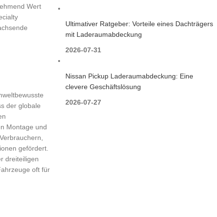
unehmend Wert
cialty
Ultimativer Ratgeber: Vorteile eines Dachträgers
wachsende
mit Laderaumabdeckung
2026-07-31
Nissan Pickup Laderaumabdeckung: Eine
clevere Geschäftslösung
mweltbewusste
2026-07-27
s der globale
en
hen Montage und
 Verbrauchern,
ionen gefördert.
 dreiteiligen
ahrzeuge oft für