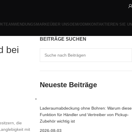
UKTE
ANWENDUNGSMARKE
ÜBER UNS
OEM/ODM
KONTAKTIEREN SIE U
BEITRÄGE SUCHEN
d bei
Neueste Beiträge
Laderaumabdeckung ohne Bohren: Warum diese
Funktion für Händler und Vertreiber von Pickup-
Zubehör wichtig ist
sitzern, die
Langlebigkeit mit
2026-08-03