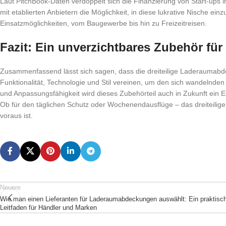
Laut PitchBook-Daten verdoppelt sich die Finanzierung von Start-ups
mit etablierten Anbietern die Möglichkeit, in diese lukrative Nische ein
Einsatzmöglichkeiten, vom Baugewerbe bis hin zu Freizeitreisen.
Fazit: Ein unverzichtbares Zubehör fü
Zusammenfassend lässt sich sagen, dass die dreiteilige Laderaumabdeck
Funktionalität, Technologie und Stil vereinen, um den sich wandelnde
und Anpassungsfähigkeit wird dieses Zubehörteil auch in Zukunft ein E
Ob für den täglichen Schutz oder Wochenendausflüge – das dreiteilige 
voraus ist.
Neuere
Wie man einen Lieferanten für Laderaumabdeckungen auswählt: Ein praktisc
Leitfaden für Händler und Marken