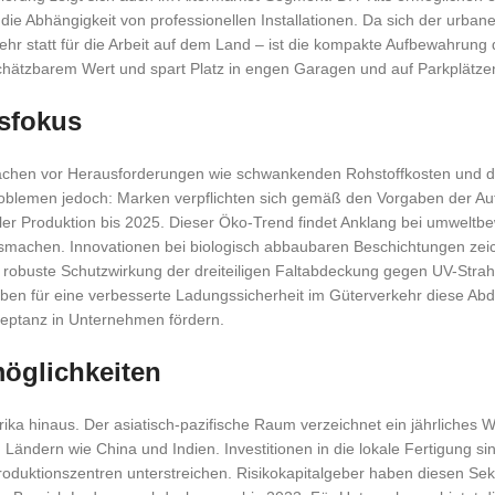
ie Abhängigkeit von professionellen Installationen. Da sich der urbane
r statt für die Arbeit auf dem Land – ist die kompakte Aufbewahrung d
ätzbarem Wert und spart Platz in engen Garagen und auf Parkplätze
sfokus
deflächen vor Herausforderungen wie schwankenden Rohstoffkosten und 
roblemen jedoch: Marken verpflichten sich gemäß den Vorgaben der Au
aler Produktion bis 2025. Dieser Öko-Trend findet Anklang bei umweltb
usmachen. Innovationen bei biologisch abbaubaren Beschichtungen zei
 robuste Schutzwirkung der dreiteiligen Faltabdeckung gegen UV-Stra
aben für eine verbesserte Ladungssicherheit im Güterverkehr diese Ab
Akzeptanz in Unternehmen fördern.
möglichkeiten
ika hinaus. Der asiatisch-pazifische Raum verzeichnet ein jährliches
Ländern wie China und Indien. Investitionen in die lokale Fertigung si
oduktionszentren unterstreichen. Risikokapitalgeber haben diesen Sekt