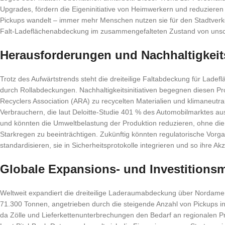
Upgrades, fördern die Eigeninitiative von Heimwerkern und reduzieren d
Pickups wandelt – immer mehr Menschen nutzen sie für den Stadtverkeh
Falt-Ladeflächenabdeckung im zusammengefalteten Zustand von unsch
Herausforderungen und Nachhaltigkeit
Trotz des Aufwärtstrends steht die dreiteilige Faltabdeckung für La
durch Rollabdeckungen. Nachhaltigkeitsinitiativen begegnen diesen P
Recyclers Association (ARA) zu recycelten Materialien und klimaneutr
Verbrauchern, die laut Deloitte-Studie 401 % des Automobilmarktes a
und könnten die Umweltbelastung der Produktion reduzieren, ohne die
Starkregen zu beeinträchtigen. Zukünftig könnten regulatorische Vorg
standardisieren, sie in Sicherheitsprotokolle integrieren und so ihre 
Globale Expansions- und Investitions
Weltweit expandiert die dreiteilige Laderaumabdeckung über Nordamer
71.300 Tonnen, angetrieben durch die steigende Anzahl von Pickups in 
da Zölle und Lieferkettenunterbrechungen den Bedarf an regionalen Pr