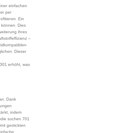
einer einfachen
er per
fitieren. Ein
n können. Dies
weiterung ihres
stoffeffizienz –
ridkompatiblen
lichen. Dieser
 301 erhöht, was
 an. Dank
kungen
tärkt, indem
tudie suchen 701
mit gestickten
einfache