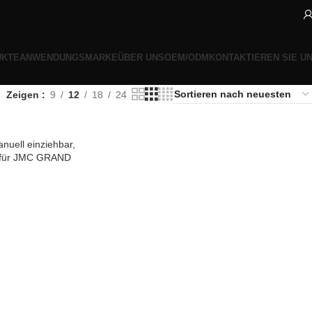
UKTE
ANWENDUNGSMARKE
ÜBER UNS
OEM/ODM
KONTAKTIEREN SIE U
Zeigen
9
12
18
24
uell einziehbar,
 für JMC GRAND