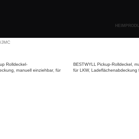
HEIM
PROD
JMC
p Rolldeckel-
BESTWYLL Pickup-Rolldeckel, man
ckung, manuell einziehbar, für
für LKW, Ladeflächenabdeckung
GRAND AVENUE DADAO K108
AVENUE DADAO K108