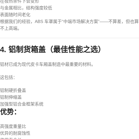
在极热条件下会变形
与金属相比，结构强度较低
表面随时间老化
根据我们的经验，ABS 车罩属于“中端市场解决方案”——不算差，但也算
不上高端。
4. 铝制货箱盖（最佳性能之选）
铝材已成为现代皮卡车厢盖制造中最重要的材料。
这包括：
铝制硬折叠盖
铝制伸缩盖
加强型铝合金框架系统
优势：
高强度重量比
优异的耐腐蚀性