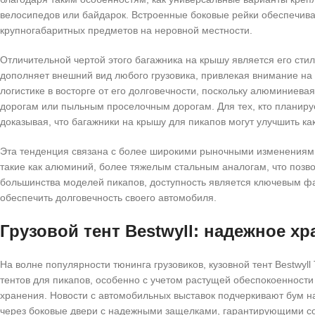
велосипедов или байдарок. Встроенные боковые рейки обеспечива
крупногабаритных предметов на неровной местности.
Отличительной чертой этого багажника на крышу является его сти
дополняет внешний вид любого грузовика, привлекая внимание на
логистике в восторге от его долговечности, поскольку алюминиев
дорогам или пыльным проселочным дорогам. Для тех, кто планиру
доказывая, что багажники на крышу для пикапов могут улучшить ка
Эта тенденция связана с более широкими рыночными изменениями,
такие как алюминий, более тяжелым стальным аналогам, что позв
большинства моделей пикапов, доступность является ключевым фак
обеспечить долговечность своего автомобиля.
Грузовой тент Bestwyll: надежное х
На волне популярности тюнинга грузовиков, кузовной тент Bestwyl
тентов для пикапов, особенно с учетом растущей обеспокоенности
хранения. Новости с автомобильных выставок подчеркивают бум на
через боковые двери с надежными защелками, гарантирующими сох