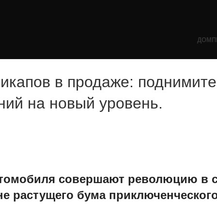
ДОМ
П
икапов в продаже: поднимите
ний на новый уровень.
втомобиля совершают революцию в 
не растущего бума приключенческог