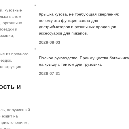
й, кузовные
Крышка кузова, не требующая сверления:
лько в этом
почему эта функция важна для
, органично
дистрибьюторов и розничных продавцов
поездки и
аксессуаров для пикапов.
озиции,
2026-08-03
ые из прочного
Полное руководство: Преимущества багажника
ездок.
на крышу с тентом для грузовика
конструкция
2026-07-31
ость и
ль, получивший
 ездит на
 приключениям,
ия для