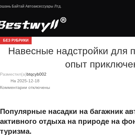
ошань Байтай Автоаксессуары Лтд.
БЕЗ РУБРИКИ
Навесные надстройки для п
опыт приключе
Разместил(а)
btqcyb002
На 2025-12-18
Комментарии
отключены
Популярные насадки на багажник а
активного отдыха на природе на фо
туризма.