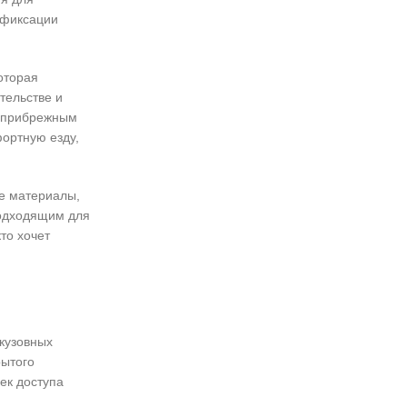
 фиксации
оторая
тельстве и
м прибрежным
ортную езду,
е материалы,
подходящим для
то хочет
 кузовных
рытого
ек доступа