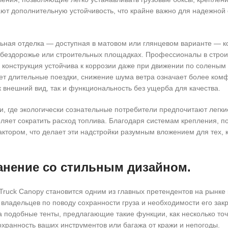
ют дополнительную устойчивость, что крайне важно для надежной
льная отделка — доступная в матовом или глянцевом варианте — к
 бездорожье или строительных площадках. Профессионалы в строи
ая конструкция устойчива к коррозии даже при движении по солены
ет длительные поездки, снижение шума ветра означает более комф
к внешний вид, так и функциональность без ущерба для качества.
 где экологически сознательные потребители предпочитают легки
оляет сократить расход топлива. Благодаря системам крепления, 
тором, что делает эти надстройки разумным вложением для тех, к
ранение со стильным дизайном.
l Truck Canopy становится одним из главных претендентов на рынке
 владельцев по поводу сохранности груза и необходимости его зак
 подобные тенты, предлагающие такие функции, как несколько точ
ранность ваших инструментов или багажа от кражи и непогоды.