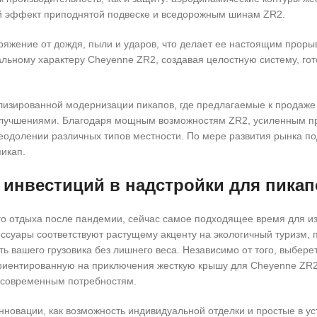
й эффект приподнятой подвеске и вседорожным шинам ZR2.
яжение от дождя, пыли и ударов, что делает ее настоящим проры
льному характеру Cheyenne ZR2, создавая целостную систему, гот
изированной модернизации пикапов, где предлагаемые к продаже
улучшениями. Благодаря мощным возможностям ZR2, усиленным п
еодолении различных типов местности. По мере развития рынка п
пикап.
 инвестиций в надстройки для пика
ого отдыха после пандемии, сейчас самое подходящее время для и
ессуары соответствуют растущему акценту на экологичный туризм, 
 вашего грузовика без лишнего веса. Независимо от того, выбере
 ориентированную на приключения жесткую крышу для Cheyenne ZR
 современным потребностям.
нновации, как возможность индивидуальной отделки и простые в ус