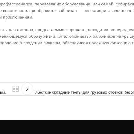
профессионалов, перевозящих оборудование, или семей, собирающ
те возможность преобразить свой пикап — инвестиции в качественн
им приключениям.
енты для пикапов, предлагаемые к продаже, находятся на переднем
 меняющемуся образу жизни. От алюминиевых багажников на крыш
ставление о владении пикапом, обеспечивая надежную фиксацию г
ый.
Жесткие складные тенты для грузовых отсеков: безоп