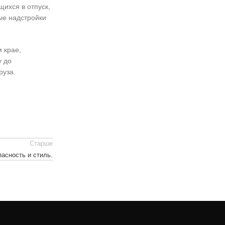
ихся в отпуск,
ые надстройки
 крае,
у до
руза.
Старше
асность и стиль.