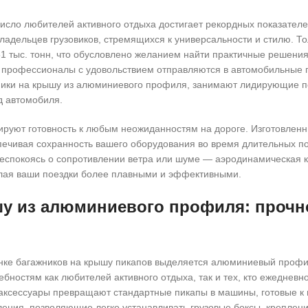
число любителей активного отдыха достигает рекордных показателе
адельцев грузовиков, стремящихся к универсальности и стилю. То
51 тыс. тонн, что обусловлено желанием найти практичные решения
и профессионалы с удовольствием отправляются в автомобильные 
жники на крышу из алюминиевого профиля, занимают лидирующие п
д автомобиля.
ируют готовность к любым неожиданностям на дороге. Изготовленн
ечивая сохранность вашего оборудования во время длительных по
 беспокоясь о сопротивлении ветра или шуме — аэродинамическая 
елая ваши поездки более плавными и эффективными.
шу из алюминиевого профиля: прочн
нке багажников на крышу пикапов выделяется алюминиевый профи
ностям как любителей активного отдыха, так и тех, кто ежедневно
 аксессуары превращают стандартные пикапы в машины, готовые к
ления, позволяющие легко устанавливать грузовые боксы, креплен