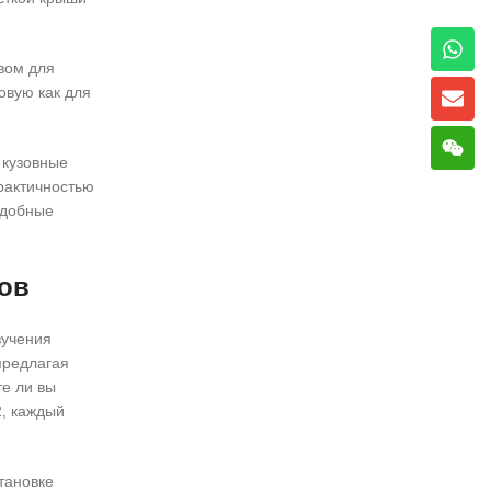
вом для
овую как для
 кузовные
рактичностью
одобные
пов
зучения
предлагая
те ли вы
2, каждый
тановке