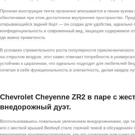
Прочная конструкция тента органично вписывается в линии кузова
обеспечивая при этом достаточное внутреннее пространство. Предс
открывающийся задний борт — он создан для удобства, идеально 
конфиденциальность и современный вид, защищая содержимое от 
где важна приватность.
В условиях стремительного роста популярности приключенческог
на открытом воздухе, этот навес отвечает потребности в универса
устойчиво к царапинам, что идеально подходит для любителей безд
сочетая в себе функциональность и элегантность, делая каждое 
Chevrolet Cheyenne ZR2 в паре с же
внедорожный дуэт.
Воспользовавшись повальным увлечением внедорожниками, где так
его с жесткой крышей Bestwyll стало горячей темой в обсуждени
мероприятия продемонстрировали, как это сочетание повышает как