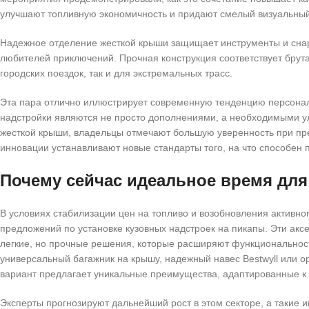
улучшают топливную экономичность и придают смелый визуальны
Надежное отделение жесткой крыши защищает инструменты и снар
любителей приключений. Прочная конструкция соответствует брута
городских поездок, так и для экстремальных трасс.
Эта пара отлично иллюстрирует современную тенденцию персонал
надстройки являются не просто дополнениями, а необходимыми 
жесткой крыши, владельцы отмечают большую уверенность при пр
инновации устанавливают новые стандарты того, на что способен 
Почему сейчас идеальное время для
В условиях стабилизации цен на топливо и возобновления активн
предложений по установке кузовных надстроек на пикапы. Эти акс
легкие, но прочные решения, которые расширяют функциональность
универсальный багажник на крышу, надежный навес Bestwyll или
вариант предлагает уникальные преимущества, адаптированные к
Эксперты прогнозируют дальнейший рост в этом секторе, а такие и