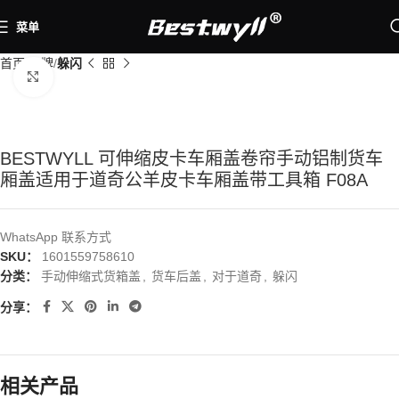
菜单
首页
品牌
躲闪
点击放大
BESTWYLL 可伸缩皮卡车厢盖卷帘手动铝制货车
厢盖适用于道奇公羊皮卡车厢盖带工具箱 F08A
WhatsApp 联系方式
SKU：
1601559758610
分类：
手动伸缩式货箱盖
,
货车后盖
,
对于道奇
,
躲闪
分享：
相关产品