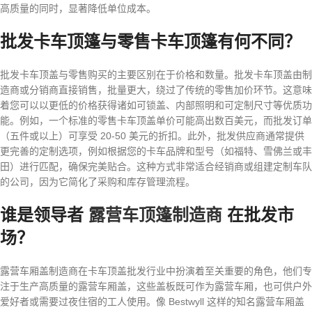
高质量的同时，显著降低单位成本。
批发卡车顶篷与零售卡车顶篷有何不同？
批发卡车顶盖与零售购买的主要区别在于价格和数量。批发卡车顶盖由制
造商或分销商直接销售，批量更大，绕过了传统的零售加价环节。这意味
着您可以以更低的价格获得诸如可锁盖、内部照明和可定制尺寸等优质功
能。例如，一个标准的零售卡车顶盖单价可能高出数百美元，而批发订单
（五件或以上）可享受 20-50 美元的折扣。此外，批发供应商通常提供
更完善的定制选项，例如根据您的卡车品牌和型号（如福特、雪佛兰或丰
田）进行匹配，确保完美贴合。这种方式非常适合经销商或组建定制车队
的公司，因为它简化了采购和库存管理流程。
谁是领导者
露营车顶篷制造商
在批发市
场？
露营车厢盖制造商在卡车顶盖批发行业中扮演着至关重要的角色，他们专
注于生产高质量的露营车厢盖，这些盖板既可作为露营车厢，也可供户外
爱好者或需要过夜住宿的工人使用。像 Bestwyll 这样的知名露营车厢盖