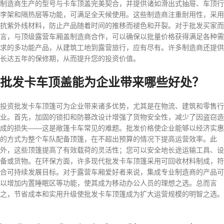
制造商生产的型号与卡车顶盖完美契合，并提供诸如滑出式抽屉、车顶行
李架和隔热层等功能，可满足全天候使用。这些制造商注重耐用性，采用
抗紫外线材料，防止产品随着时间的推移而褪色和开裂。对于批发买家而
言，与顶级露营车厢盖制造商合作，可以确保以批量价格获得满足各种需
求的多功能产品，从建筑工地到露营旅行，应有尽有。许多制造商还提供
长达五年的保修期，从而提升您的投资价值。
批发卡车顶盖能为企业带来哪些好处？
投资批发卡车顶篷可为企业带来诸多优势，尤其是在物流、建筑和零售行
业。首先，加固的锁扣和防篡改设计增强了货物安全性，减少了因盗窃造
成的损失——这是敞篷卡车常见的难题。批发价格使企业能够以经济实惠
的方式为整个车队配备顶篷，在不超出预算的情况下提高运营效率。此
外，这些顶篷提高了有效载荷的灵活性；您可以安全地长途运输工具、设
备或货物。在环保方面，许多现代批发卡车顶篷采用可回收材料制成，符
合可持续发展目标。对于露营车厢爱好者来说，集成专业制造商的产品可
以增加内置睡眠区等功能，使其成为移动办公人员的理想之选。总而言
之，节省成本和实用升级使批发卡车顶篷成为扩大运营规模的明智之选。