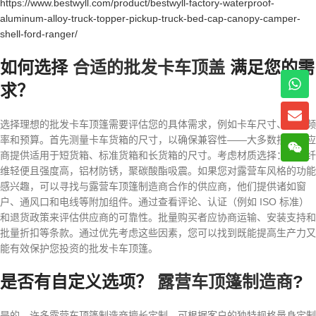
https://www.bestwyll.com/product/bestwyll-factory-waterproof-
aluminum-alloy-truck-topper-pickup-truck-bed-cap-canopy-camper-
shell-ford-ranger/
如何选择
合适的批发卡车顶盖
满足您的需
求？
选择理想的批发卡车顶篷需要评估您的具体需求，例如卡车尺寸、使用频
率和预算。首先测量卡车货箱的尺寸，以确保兼容性——大多数批发供应
商提供适用于短货箱、标准货箱和长货箱的尺寸。考虑材质选择：玻璃纤
维轻便且强度高，铝材防锈，聚碳酸酯吸震。如果您对露营车风格的功能
感兴趣，可以寻找与露营车顶篷制造商合作的供应商，他们提供诸如窗
户、通风口和电线等附加组件。通过查看评论、认证（例如 ISO 标准）
和退货政策来评估供应商的可靠性。批量购买者应协商运输、安装支持和
批量折扣等条款。通过优先考虑这些因素，您可以找到既能提高生产力又
能有效保护您投资的批发卡车顶篷。
是否有自定义选项？
露营车顶篷制造商
?
是的，许多露营车顶篷制造商擅长定制，可根据客户的独特规格量身定制