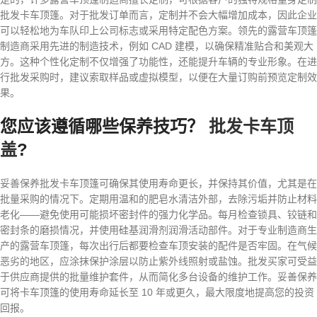
批发卡车顶篷。对于批发订单而言，定制并不会大幅增加成本，因此企业
可以轻松地为车队印上公司标志或采用特定配色方案。领先的露营车顶篷
制造商采用先进的制造技术，例如 CAD 建模，以确保精准贴合和美观大
方。这种个性化定制不仅增强了功能性，还能提升车辆的专业形象。在进
行批发采购时，建议索取样品或虚拟模型，以便在大量订购前预览定制效
果。
您应该遵循哪些保养技巧？
批发卡车顶
盖
?
妥善保养批发卡车顶篷可确保其使用寿命更长，并保持其价值，尤其是在
批量采购的情况下。定期用温和的肥皂水清洁外部，去除污垢并防止材料
老化——避免使用可能损坏密封件的强力化学品。每月检查锁具、铰链和
密封条的磨损情况，并使用硅基润滑剂润滑活动部件。对于专业制造商生
产的露营车顶篷，每次出行后都要检查车顶安装的配件是否牢固。在气候
恶劣的地区，应涂抹保护涂层以防止紫外线照射或盐蚀。批发买家可受益
于供应商提供的批量维护套件，从而简化多台设备的维护工作。妥善保养
可将卡车顶篷的使用寿命延长至 10 年或更久，最大限度地提高您的投资
回报。