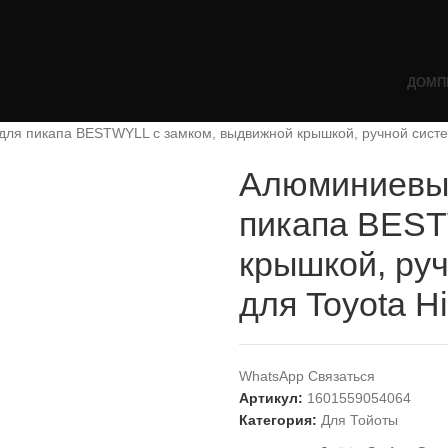
ДОМ
П
я пикапа BESTWYLL с замком, выдвижной крышкой, ручной системо
Алюминиевый
пикапа BEST
крышкой, руч
для Toyota H
WhatsApp Связаться
Артикул:
1601559054064
Категория:
Для Тойоты