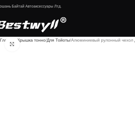
ошань Байтай Автоаксессуары Лтд.
Главная
Крышка тонно
Для Тойоты
Алюминиевый рулонный чехол дл
Нажмите, чтобы увеличить