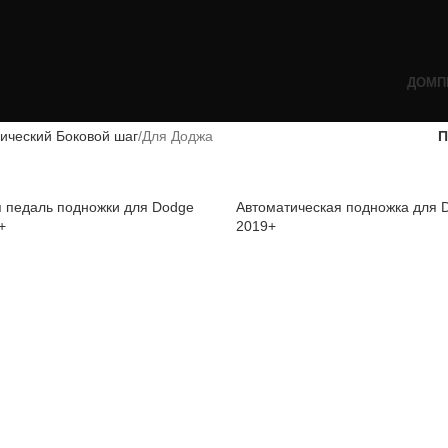
ДОМ
П
ический Боковой шаг
Для Доджа
П
 педаль подножки для Dodge
Автоматическая подножка для
+
2019+