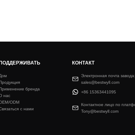
ПОДДЕРЖИВАТЬ
КОНТАКТ
Дом
Электронная почта завода
Продукция
sales@bestwyll.com
Применение бренда
+86 15363441095
О нас
OEM/ODM
Контактное лицо по плат
Связаться с нами
Tony@bestwyll.com