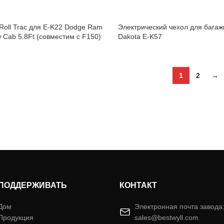
Roll Trac для E-K22 Dodge Ram
Электрический чехол для бага
 Cab 5.8Ft (совместим с F150)
Dakota E-K57
1
2
→
ПОДДЕРЖИВАТЬ
КОНТАКТ
Дом
Электронная почта завода
Продукция
sales@bestwyll.com