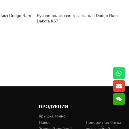
жника Dodge Ram
Ручная роликовая крышка для Dodge Ram
Dakota K57
ПРОДУКЦИЯ
Крышка тонно
перекладина
:
Навес
Поперечная балка
Жесткий тройной
повышенной