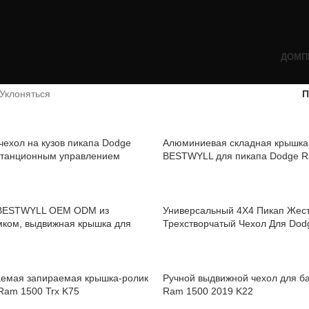
ДОМ
П
Уклоняться
П
чехол на кузов пикапа Dodge
Алюминиевая складная крышка 
станционным управлением
BESTWYLL для пикапа Dodge R
Y22
системой Rambox Z11.
 BESTWYLL OEM ODM из
Универсальный 4X4 Пикап Жес
мком, выдвижная крышка для
Трехстворчатый Чехол Для Do
 Dodge RAMPAGE P144
емая запираемая крышка-ролик
Ручной выдвижной чехол для б
Ram 1500 Trx K75
Ram 1500 2019 K22