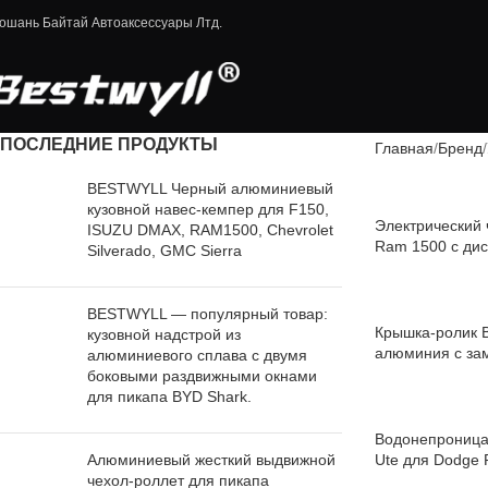
ошань Байтай Автоаксессуары Лтд.
ПОСЛЕДНИЕ ПРОДУКТЫ
Главная
Бренд
BESTWYLL Черный алюминиевый
кузовной навес-кемпер для F150,
Электрический 
ISUZU DMAX, RAM1500, Chevrolet
Ram 1500 с ди
Silverado, GMC Sierra
BESTWYLL E-B
BESTWYLL — популярный товар:
Крышка-ролик
кузовной надстрой из
алюминия с за
алюминиевого сплава с двумя
кузова пикапа
боковыми раздвижными окнами
для пикапа BYD Shark.
Водонепроница
Алюминиевый жесткий выдвижной
Ute для Dodge 
чехол-роллет для пикапа