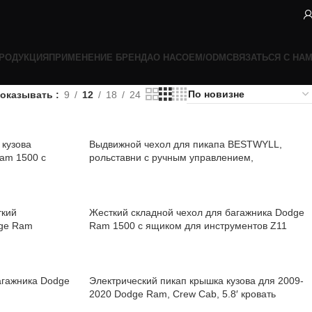
РОДУКЦИЯ
ПРИМЕНЕНИЕ БРЕНДА
О НАС
OEM/ODM
СВЯЗАТЬСЯ С НА
оказывать
9
12
18
24
кузова
Выдвижной чехол для пикапа BESTWYLL,
am 1500 с
рольставни с ручным управлением,
алюминиевый чехол для кузова Dodge Ram с
ящиком для инструментов F08A
ткий
Жесткий складной чехол для багажника Dodge
dge Ram
Ram 1500 с ящиком для инструментов Z11
агажника Dodge
Электрический пикап крышка кузова для 2009-
2020 Dodge Ram, Crew Cab, 5.8′ кровать
встроенная в кузов E-F08A