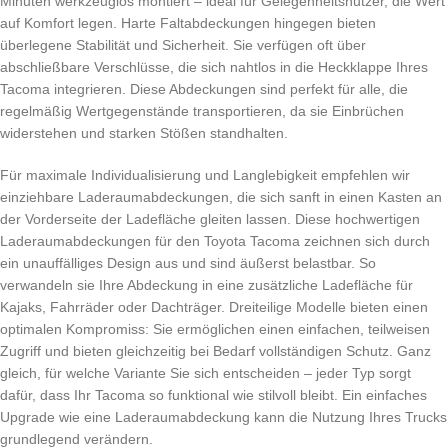
Minuten werkzeuglos montiert – ideal für Gelegenheitsnutzer, die Wert
auf Komfort legen. Harte Faltabdeckungen hingegen bieten
überlegene Stabilität und Sicherheit. Sie verfügen oft über
abschließbare Verschlüsse, die sich nahtlos in die Heckklappe Ihres
Tacoma integrieren. Diese Abdeckungen sind perfekt für alle, die
regelmäßig Wertgegenstände transportieren, da sie Einbrüchen
widerstehen und starken Stößen standhalten.
Für maximale Individualisierung und Langlebigkeit empfehlen wir
einziehbare Laderaumabdeckungen, die sich sanft in einen Kasten an
der Vorderseite der Ladefläche gleiten lassen. Diese hochwertigen
Laderaumabdeckungen für den Toyota Tacoma zeichnen sich durch
ein unauffälliges Design aus und sind äußerst belastbar. So
verwandeln sie Ihre Abdeckung in eine zusätzliche Ladefläche für
Kajaks, Fahrräder oder Dachträger. Dreiteilige Modelle bieten einen
optimalen Kompromiss: Sie ermöglichen einen einfachen, teilweisen
Zugriff und bieten gleichzeitig bei Bedarf vollständigen Schutz. Ganz
gleich, für welche Variante Sie sich entscheiden – jeder Typ sorgt
dafür, dass Ihr Tacoma so funktional wie stilvoll bleibt. Ein einfaches
Upgrade wie eine Laderaumabdeckung kann die Nutzung Ihres Trucks
grundlegend verändern.